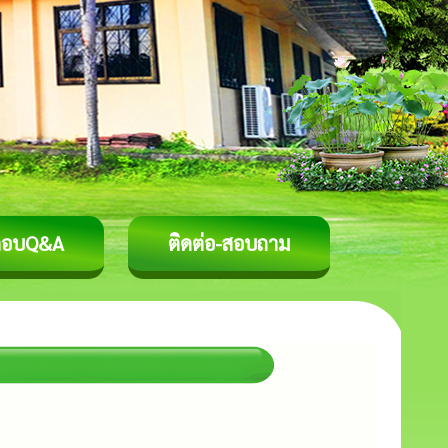
ตอบQ&A
ติดต่อ-สอบถาม